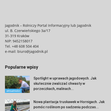
Jagodnik – Rolniczy Portal Informacyjny lub Jagodnik
ul. B. Czerwieńskiego 3a/17
31-319 Kraków
NIP: 9452158017
Tel.
+48 608 504 404
e-mail:
biuro@jagodnik.pl
Popularne wpisy
Spotlight w uprawach jagodowych. Jak
skutecznie zwalczać chwasty w
porzeczkach, malinach...
aktualności
Nowa plantacja truskawek w Hornigach. Jak
pomóc roślinom po sadzeniu podczas...