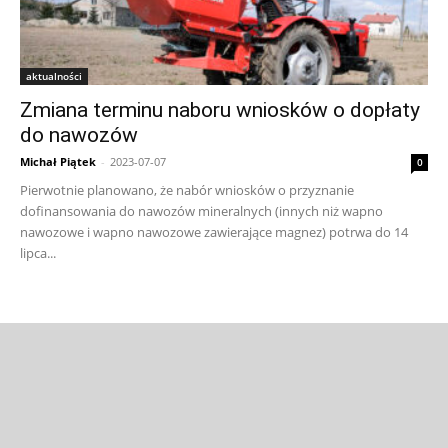
aktualności
Zmiana terminu naboru wniosków o dopłaty
do nawozów
Michał Piątek
-
2023-07-07
0
Pierwotnie planowano, że nabór wniosków o przyznanie
dofinansowania do nawozów mineralnych (innych niż wapno
nawozowe i wapno nawozowe zawierające magnez) potrwa do 14
lipca...