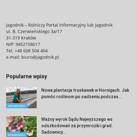
Jagodnik – Rolniczy Portal Informacyjny lub Jagodnik
ul. B. Czerwieńskiego 3a/17
31-319 Kraków
NIP: 9452158017
Tel.
+48 608 504 404
e-mail:
biuro@jagodnik.pl
Popularne wpisy
Nowa plantacja truskawek w Hornigach. Jak
pomóc roślinom po sadzeniu podczas...
aktualności
Ważny wyrok Sądu Najwyższego ws
odszkodowań za przymrozki i grad.
Sadownicy...
aktualności