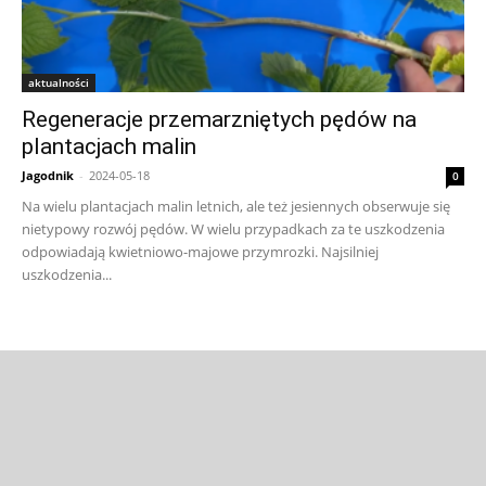
aktualności
Regeneracje przemarzniętych pędów na
plantacjach malin
Jagodnik
-
2024-05-18
0
Na wielu plantacjach malin letnich, ale też jesiennych obserwuje się
nietypowy rozwój pędów. W wielu przypadkach za te uszkodzenia
odpowiadają kwietniowo-majowe przymrozki. Najsilniej
uszkodzenia...