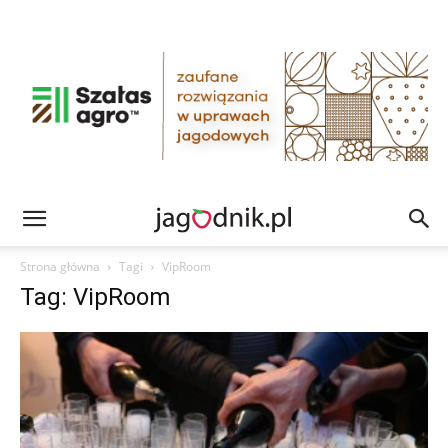
Strona główna
Tagi
VipRoom
Tag: VipRoom