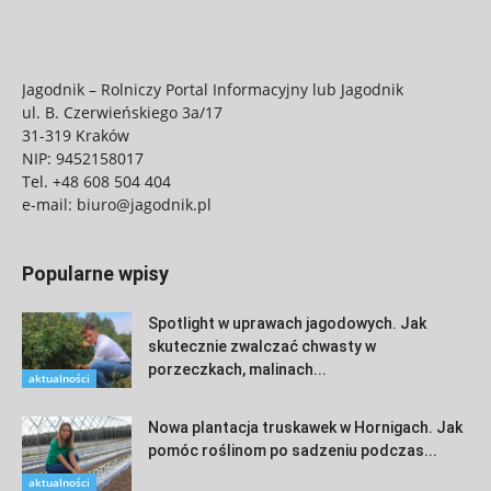
Jagodnik – Rolniczy Portal Informacyjny lub Jagodnik
ul. B. Czerwieńskiego 3a/17
31-319 Kraków
NIP: 9452158017
Tel.
+48 608 504 404
e-mail:
biuro@jagodnik.pl
Popularne wpisy
Spotlight w uprawach jagodowych. Jak
skutecznie zwalczać chwasty w
porzeczkach, malinach...
aktualności
Nowa plantacja truskawek w Hornigach. Jak
pomóc roślinom po sadzeniu podczas...
aktualności