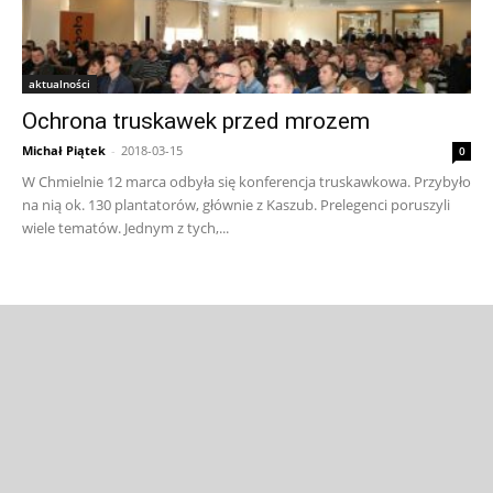
aktualności
Ochrona truskawek przed mrozem
Michał Piątek
-
2018-03-15
0
W Chmielnie 12 marca odbyła się konferencja truskawkowa. Przybyło
na nią ok. 130 plantatorów, głównie z Kaszub. Prelegenci poruszyli
wiele tematów. Jednym z tych,...