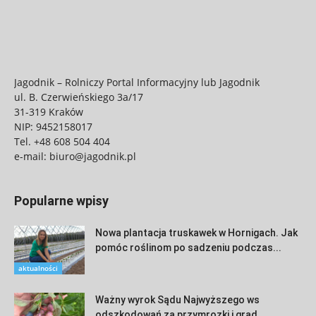
Jagodnik – Rolniczy Portal Informacyjny lub Jagodnik
ul. B. Czerwieńskiego 3a/17
31-319 Kraków
NIP: 9452158017
Tel.
+48 608 504 404
e-mail:
biuro@jagodnik.pl
Popularne wpisy
Nowa plantacja truskawek w Hornigach. Jak
pomóc roślinom po sadzeniu podczas...
aktualności
Ważny wyrok Sądu Najwyższego ws
odszkodowań za przymrozki i grad.