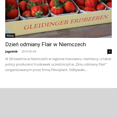
Filmy
Dzień odmiany Flair w Niemczech
Jagodnik
-
2014-05-04
0
W 28 kwietnia w Niemczech w regionie Hanoweru, niemieccy, a także
polscy producenci truskawek uczestniczyli w „Dniu odmiany Flair”
zorganizowanym przez firmę Flevoplant. Odbywało...