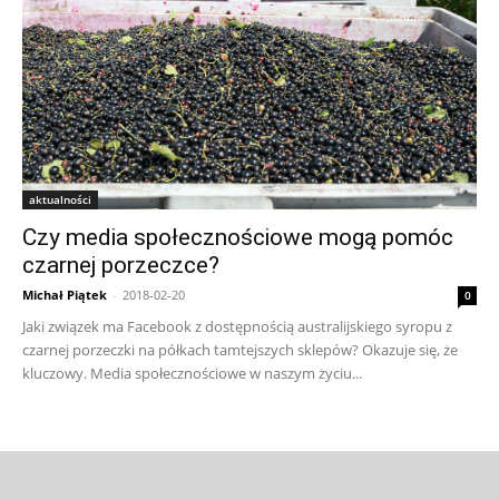
aktualności
Czy media społecznościowe mogą pomóc
czarnej porzeczce?
Michał Piątek
-
2018-02-20
0
Jaki związek ma Facebook z dostępnością australijskiego syropu z
czarnej porzeczki na półkach tamtejszych sklepów? Okazuje się, że
kluczowy. Media społecznościowe w naszym życiu...