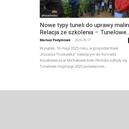
aktualności
Nowe typy tuneli do uprawy malin
Relacja ze szkolenia – Tunelowe..
Mariusz Podymniak
-
2025-05-17
W piątek, 16 maja 2025 roku, w gospodarstwie
„Kozacka Truskawka” należącym do Konrada
Kozakiewicza w Michałowie koło Płońska odbyły się
Tunelowe Inspiracje 2025 poświęcone...