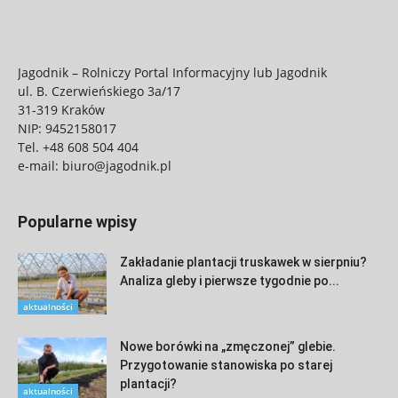
Jagodnik – Rolniczy Portal Informacyjny lub Jagodnik
ul. B. Czerwieńskiego 3a/17
31-319 Kraków
NIP: 9452158017
Tel.
+48 608 504 404
e-mail:
biuro@jagodnik.pl
Popularne wpisy
Zakładanie plantacji truskawek w sierpniu?
Analiza gleby i pierwsze tygodnie po...
aktualności
Nowe borówki na „zmęczonej” glebie.
Przygotowanie stanowiska po starej
plantacji?
aktualności