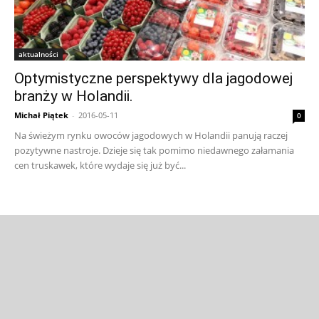
aktualności
Optymistyczne perspektywy dla jagodowej
branży w Holandii.
Michał Piątek
-
2016-05-11
0
Na świeżym rynku owoców jagodowych w Holandii panują raczej
pozytywne nastroje. Dzieje się tak pomimo niedawnego załamania
cen truskawek, które wydaje się już być...