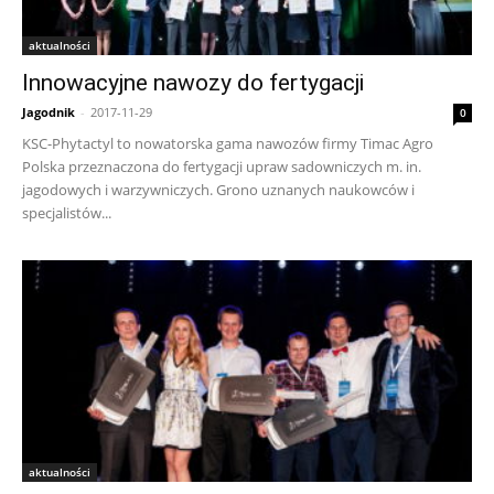
aktualności
Innowacyjne nawozy do fertygacji
Jagodnik
-
2017-11-29
0
KSC-Phytactyl to nowatorska gama nawozów firmy Timac Agro
Polska przeznaczona do fertygacji upraw sadowniczych m. in.
jagodowych i warzywniczych. Grono uznanych naukowców i
specjalistów...
aktualności