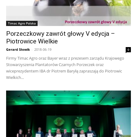
Timac Agro Polska
Porzeczkowy zawrót głowy V edycja –
Piotrowice Wielkie
Gerard Słowik
-
2018-06-19
0
Firmy Timac Agro oraz Bayer wraz z prezesem zarządu Krajowego
Stowarzyszenia Plantatorów Czarnych Porzeczek oraz
wiceprezydentem IBA dr Piotrem Baryłą zapraszają do Piotrowic
Wielkich...