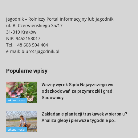
Jagodnik – Rolniczy Portal Informacyjny lub Jagodnik
ul. B. Czerwieńskiego 3a/17
31-319 Kraków
NIP: 9452158017
Tel.
+48 608 504 404
e-mail:
biuro@jagodnik.pl
Popularne wpisy
Ważny wyrok Sądu Najwyższego ws
odszkodowań za przymrozki i grad.
Sadownicy...
aktualności
Zakładanie plantacji truskawek w sierpniu?
Analiza gleby i pierwsze tygodnie po...
aktualności