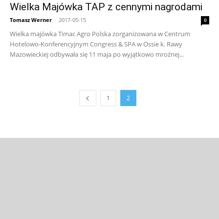
Wielka Majówka TAP z cennymi nagrodami
Tomasz Werner
-
2017-05-15
0
Wielka majówka Timac Agro Polska zorganizowana w Centrum
Hotelowo-Konferencyjnym Congress & SPA w Ossie k. Rawy
Mazowieckiej odbywała się 11 maja po wyjątkowo mroźnej...
1
2