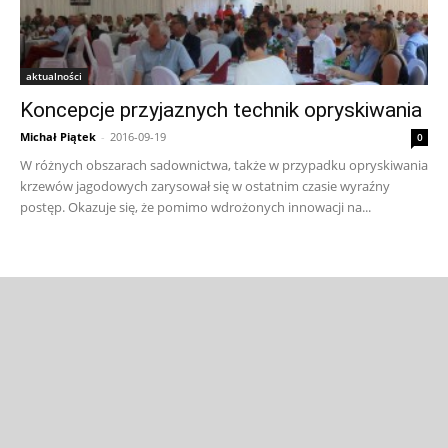
aktualności
Koncepcje przyjaznych technik opryskiwania
Michał Piątek
-
2016-09-19
0
W różnych obszarach sadownictwa, także w przypadku opryskiwania
krzewów jagodowych zarysował się w ostatnim czasie wyraźny
postęp. Okazuje się, że pomimo wdrożonych innowacji na...