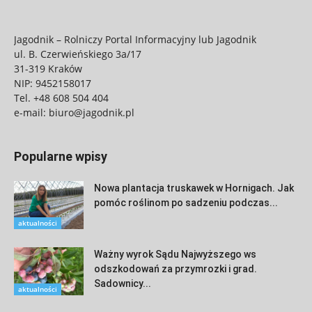
Jagodnik – Rolniczy Portal Informacyjny lub Jagodnik
ul. B. Czerwieńskiego 3a/17
31-319 Kraków
NIP: 9452158017
Tel.
+48 608 504 404
e-mail:
biuro@jagodnik.pl
Popularne wpisy
Nowa plantacja truskawek w Hornigach. Jak
pomóc roślinom po sadzeniu podczas...
aktualności
Ważny wyrok Sądu Najwyższego ws
odszkodowań za przymrozki i grad.
Sadownicy...
aktualności