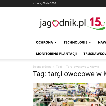
sobota, 08 sie 2026
Jagodnik
OCHRONA
TECHNOLOGIE
NAW
MONITORING PLANTACJI
TRUSKAWKOW
Strona główna
Tagi
Targi owocowe w Kijowie
Tag: targi owocowe w K