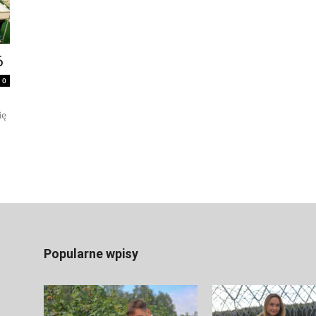
6
0
ię
Popularne wpisy