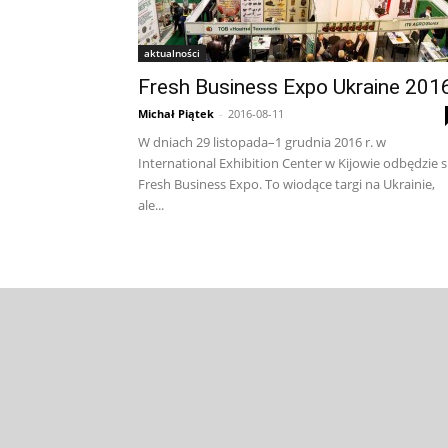
aktualności
Fresh Business Expo Ukraine 201
Michał Piątek
-
2016-08-11
W dniach 29 listopada–1 grudnia 2016 r. w
International Exhibition Center w Kijowie odbędzie s
Fresh Business Expo. To wiodące targi na Ukrainie,
ale...