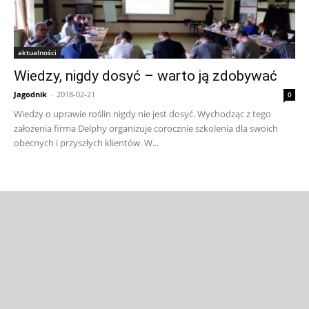
aktualności
Wiedzy, nigdy dosyć – warto ją zdobywać
Jagodnik
-
2018-02-21
0
Wiedzy o uprawie roślin nigdy nie jest dosyć. Wychodząc z tego
założenia firma Delphy organizuje corocznie szkolenia dla swoich
obecnych i przyszłych klientów. W...