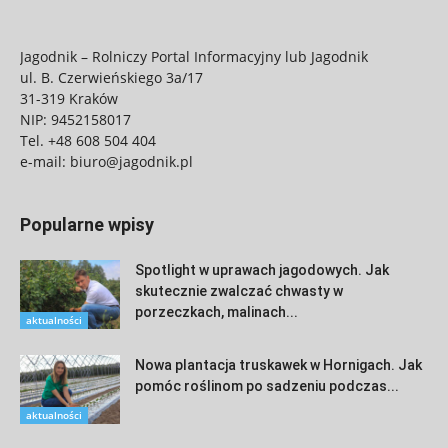
Jagodnik – Rolniczy Portal Informacyjny lub Jagodnik
ul. B. Czerwieńskiego 3a/17
31-319 Kraków
NIP: 9452158017
Tel.
+48 608 504 404
e-mail:
biuro@jagodnik.pl
Popularne wpisy
Spotlight w uprawach jagodowych. Jak
skutecznie zwalczać chwasty w
porzeczkach, malinach...
aktualności
Nowa plantacja truskawek w Hornigach. Jak
pomóc roślinom po sadzeniu podczas...
aktualności