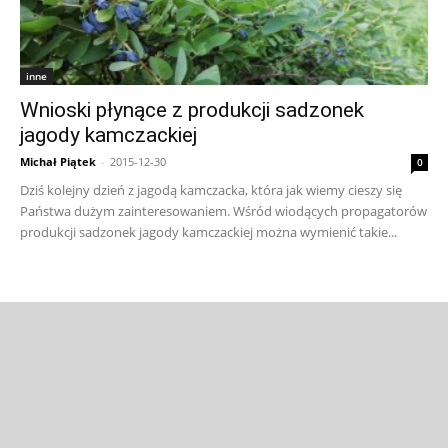
inne
Wnioski płynące z produkcji sadzonek
jagody kamczackiej
Michał Piątek
-
2015-12-30
0
Dziś kolejny dzień z jagodą kamczacka, która jak wiemy cieszy się
Państwa dużym zainteresowaniem. Wśród wiodących propagatorów
produkcji sadzonek jagody kamczackiej można wymienić takie...