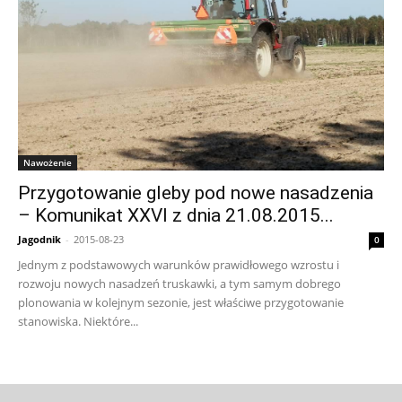
Nawożenie
Przygotowanie gleby pod nowe nasadzenia
– Komunikat XXVI z dnia 21.08.2015...
Jagodnik
-
2015-08-23
0
Jednym z podstawowych warunków prawidłowego wzrostu i
rozwoju nowych nasadzeń truskawki, a tym samym dobrego
plonowania w kolejnym sezonie, jest właściwe przygotowanie
stanowiska. Niektóre...