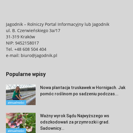
Jagodnik – Rolniczy Portal Informacyjny lub Jagodnik
ul. B. Czerwieńskiego 3a/17
31-319 Kraków
NIP: 9452158017
Tel.
+48 608 504 404
e-mail:
biuro@jagodnik.pl
Popularne wpisy
Nowa plantacja truskawek w Hornigach. Jak
pomóc roślinom po sadzeniu podczas...
aktualności
Ważny wyrok Sądu Najwyższego ws
odszkodowań za przymrozki i grad.
Sadownicy...
aktualności