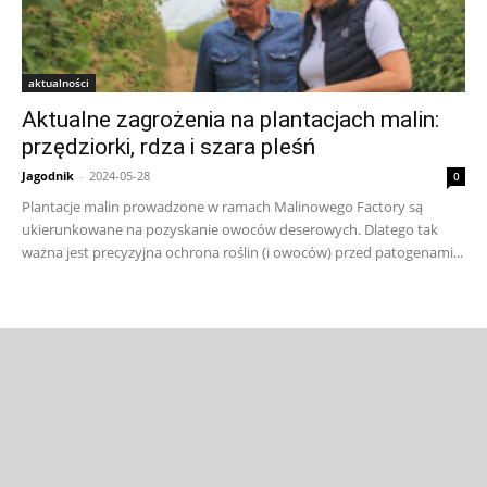
aktualności
Aktualne zagrożenia na plantacjach malin:
przędziorki, rdza i szara pleśń
Jagodnik
-
2024-05-28
0
Plantacje malin prowadzone w ramach Malinowego Factory są
ukierunkowane na pozyskanie owoców deserowych. Dlatego tak
ważna jest precyzyjna ochrona roślin (i owoców) przed patogenami...