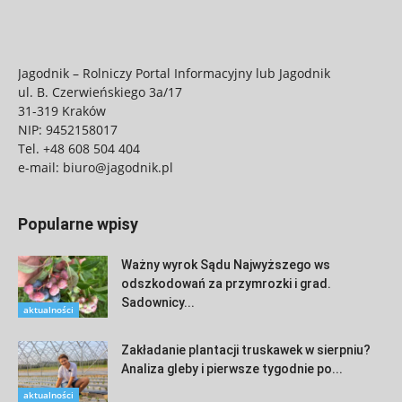
Jagodnik – Rolniczy Portal Informacyjny lub Jagodnik
ul. B. Czerwieńskiego 3a/17
31-319 Kraków
NIP: 9452158017
Tel.
+48 608 504 404
e-mail:
biuro@jagodnik.pl
Popularne wpisy
Ważny wyrok Sądu Najwyższego ws
odszkodowań za przymrozki i grad.
Sadownicy...
aktualności
Zakładanie plantacji truskawek w sierpniu?
Analiza gleby i pierwsze tygodnie po...
aktualności