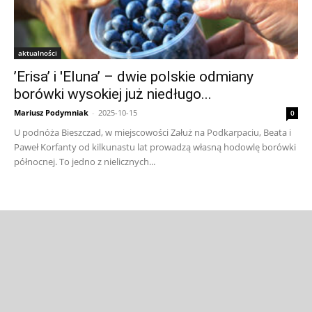
aktualności
’Erisa’ i 'Eluna’ – dwie polskie odmiany
borówki wysokiej już niedługo...
Mariusz Podymniak
-
2025-10-15
0
U podnóża Bieszczad, w miejscowości Załuż na Podkarpaciu, Beata i
Paweł Korfanty od kilkunastu lat prowadzą własną hodowlę borówki
północnej. To jedno z nielicznych...