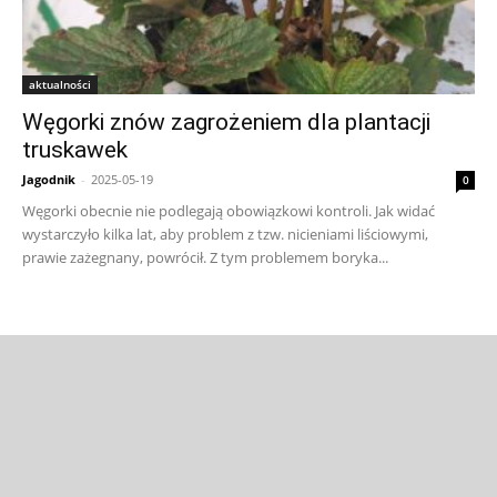
aktualności
Węgorki znów zagrożeniem dla plantacji
truskawek
Jagodnik
-
2025-05-19
0
Węgorki obecnie nie podlegają obowiązkowi kontroli. Jak widać
wystarczyło kilka lat, aby problem z tzw. nicieniami liściowymi,
prawie zażegnany, powrócił. Z tym problemem boryka...