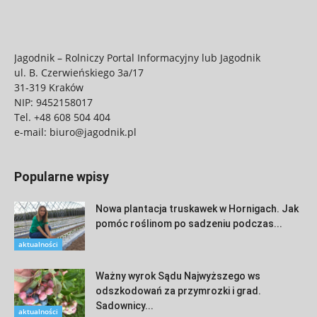
Jagodnik – Rolniczy Portal Informacyjny lub Jagodnik
ul. B. Czerwieńskiego 3a/17
31-319 Kraków
NIP: 9452158017
Tel.
+48 608 504 404
e-mail:
biuro@jagodnik.pl
Popularne wpisy
Nowa plantacja truskawek w Hornigach. Jak
pomóc roślinom po sadzeniu podczas...
aktualności
Ważny wyrok Sądu Najwyższego ws
odszkodowań za przymrozki i grad.
Sadownicy...
aktualności