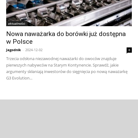
aktualności
Nowa naważarka do borówki już dostępna
w Polsce
Jagodnik
-
2024-12-02
0
Trzecia odsłona niezawodnej naważarki do owoców znajduje
pierwszych nabywców na Starym Kontynencie. Sprawdź, jakie
argumenty skłaniają inwestorów do sięgnięcia po nową naważarkę
G3 Evolution...