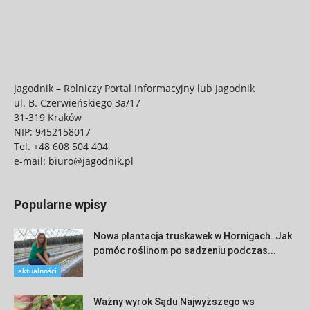
Jagodnik – Rolniczy Portal Informacyjny lub Jagodnik
ul. B. Czerwieńskiego 3a/17
31-319 Kraków
NIP: 9452158017
Tel.
+48 608 504 404
e-mail:
biuro@jagodnik.pl
Popularne wpisy
Nowa plantacja truskawek w Hornigach. Jak
pomóc roślinom po sadzeniu podczas...
aktualności
Ważny wyrok Sądu Najwyższego ws