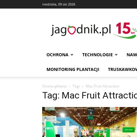
niedziela, 09 sie 2026
Jagodnik
OCHRONA
TECHNOLOGIE
NAW
MONITORING PLANTACJI
TRUSKAWKOW
Strona główna
Tagi
Mac Fruit Attraction
Tag: Mac Fruit Attracti