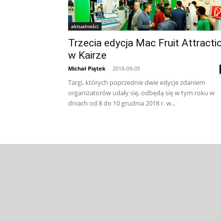
aktualności
Trzecia edycja Mac Fruit Attracti
w Kairze
Michał Piątek
-
2018-09-05
Targi, których poprzednie dwie edycje zdaniem
organizatorów udały się, odbędą się w tym roku w
dniach od 8 do 10 grudnia 2018 r. w...