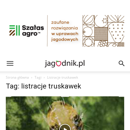
Strona główna
Tagi
Listracje truskawek
Tag: listracje truskawek