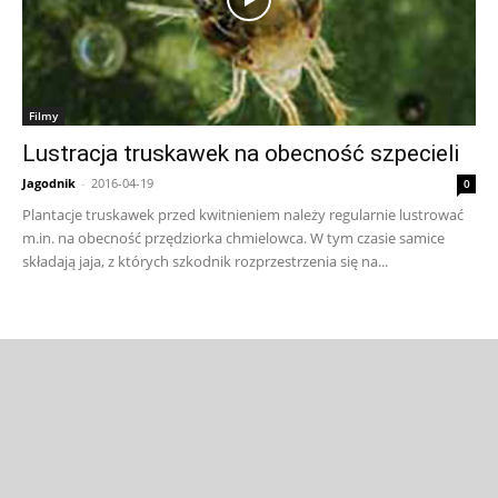
Filmy
Lustracja truskawek na obecność szpecieli
Jagodnik
-
2016-04-19
0
Plantacje truskawek przed kwitnieniem należy regularnie lustrować
m.in. na obecność przędziorka chmielowca. W tym czasie samice
składają jaja, z których szkodnik rozprzestrzenia się na...