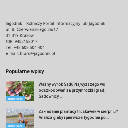
Jagodnik – Rolniczy Portal Informacyjny lub Jagodnik
ul. B. Czerwieńskiego 3a/17
31-319 Kraków
NIP: 9452158017
Tel.
+48 608 504 404
e-mail:
biuro@jagodnik.pl
Popularne wpisy
Ważny wyrok Sądu Najwyższego ws
odszkodowań za przymrozki i grad.
Sadownicy...
aktualności
Zakładanie plantacji truskawek w sierpniu?
Analiza gleby i pierwsze tygodnie po...
aktualności