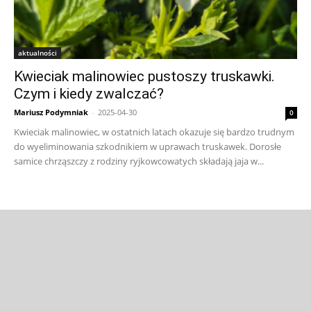
aktualności
Kwieciak malinowiec pustoszy truskawki.
Czym i kiedy zwalczać?
Mariusz Podymniak
-
2025-04-30
0
Kwieciak malinowiec, w ostatnich latach okazuje się bardzo trudnym
do wyeliminowania szkodnikiem w uprawach truskawek. Dorosłe
samice chrząszczy z rodziny ryjkowcowatych składają jaja w...