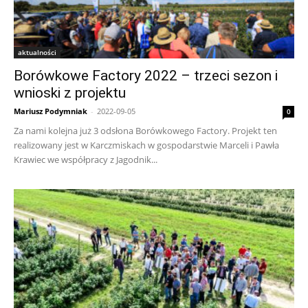
aktualności
Borówkowe Factory 2022 – trzeci sezon i
wnioski z projektu
Mariusz Podymniak
-
2022-09-05
0
Za nami kolejna już 3 odsłona Borówkowego Factory. Projekt ten
realizowany jest w Karczmiskach w gospodarstwie Marceli i Pawła
Krawiec we współpracy z Jagodnik...