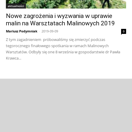
aktualności
Nowe zagrożenia i wyzwania w uprawie
malin na Warsztatach Malinowych 2019
Mariusz Podymniak
-
2019-09-09
0
Z tym zagadnieniem próbowaliśmy się zmierzyć podczas
tegorocznego finałowego spotkania w ramach Malinowych
Warsztatów. Odbyły się one 8 września w gospodarstwie dr Pawła
Krawca...