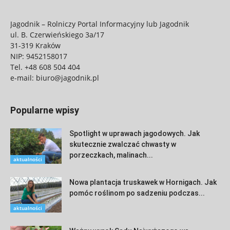
Jagodnik – Rolniczy Portal Informacyjny lub Jagodnik
ul. B. Czerwieńskiego 3a/17
31-319 Kraków
NIP: 9452158017
Tel.
+48 608 504 404
e-mail:
biuro@jagodnik.pl
Popularne wpisy
Spotlight w uprawach jagodowych. Jak
skutecznie zwalczać chwasty w
porzeczkach, malinach...
aktualności
Nowa plantacja truskawek w Hornigach. Jak
pomóc roślinom po sadzeniu podczas...
aktualności