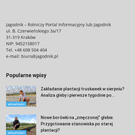
Jagodnik – Rolniczy Portal Informacyjny lub Jagodnik
ul. B. Czerwieńskiego 3a/17
31-319 Kraków
NIP: 9452158017
Tel.
+48 608 504 404
e-mail:
biuro@jagodnik.pl
Popularne wpisy
Zakładanie plantacji truskawek w sierpniu?
Analiza gleby i pierwsze tygodnie po...
aktualności
Nowe borówki na „zmęczonej” glebie.
Przygotowanie stanowiska po starej
plantacji?
aktualności