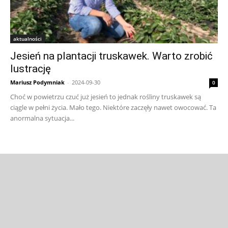
aktualności
Jesień na plantacji truskawek. Warto zrobić
lustrację
Mariusz Podymniak
-
2024-09-30
0
Choć w powietrzu czuć już jesień to jednak rośliny truskawek są
ciągle w pełni życia. Mało tego. Niektóre zaczęły nawet owocować. Ta
anormalna sytuacja...