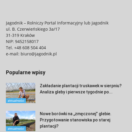
Jagodnik – Rolniczy Portal Informacyjny lub Jagodnik
ul. B. Czerwieńskiego 3a/17
31-319 Kraków
NIP: 9452158017
Tel.
+48 608 504 404
e-mail:
biuro@jagodnik.pl
Popularne wpisy
Zakładanie plantacji truskawek w sierpniu?
Analiza gleby i pierwsze tygodnie po...
aktualności
Nowe borówki na „zmęczonej” glebie.
Przygotowanie stanowiska po starej
plantacji?
aktualności