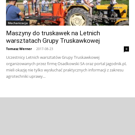
Mechanizacja
Maszyny do truskawek na Letnich
warsztatach Grupy Truskawkowej
Tomasz Werner
-
2017-08-23
0
Uczestnicy Letnich warsztatów Grupy Truskawkowej
organizowanych przez firmę Osadkowski SA oraz portal jagodnik.pl,
mieli okazję nie tylko wysłuchać praktycznych informacji z zakresu
agrotechniki uprawy...