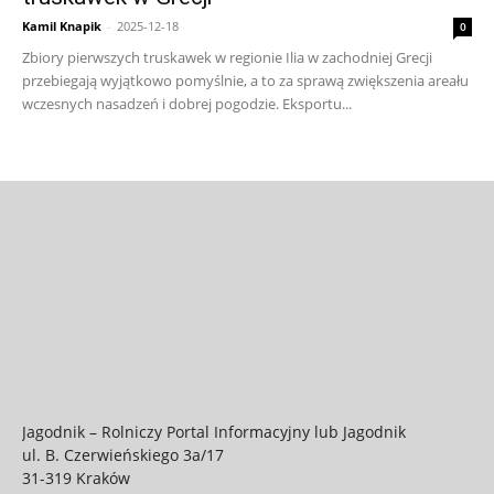
Kamil Knapik
-
2025-12-18
0
Zbiory pierwszych truskawek w regionie Ilia w zachodniej Grecji
przebiegają wyjątkowo pomyślnie, a to za sprawą zwiększenia areału
wczesnych nasadzeń i dobrej pogodzie. Eksportu...
Jagodnik – Rolniczy Portal Informacyjny lub Jagodnik
ul. B. Czerwieńskiego 3a/17
31-319 Kraków