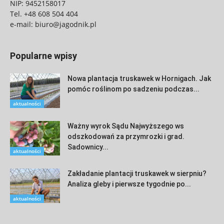
NIP: 9452158017
Tel.
+48 608 504 404
e-mail:
biuro@jagodnik.pl
Popularne wpisy
Nowa plantacja truskawek w Hornigach. Jak
pomóc roślinom po sadzeniu podczas...
aktualności
Ważny wyrok Sądu Najwyższego ws
odszkodowań za przymrozki i grad.
Sadownicy...
aktualności
Zakładanie plantacji truskawek w sierpniu?
Analiza gleby i pierwsze tygodnie po...
aktualności