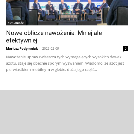
aktualności
Nowe oblicze nawożenia. Mniej ale
efektywniej
Mariusz Podymniak
-
2023-02-09
0
Nawożenie upraw zwłaszcza tych wymagających wysokich dawek
azotu, staje się obecnie sporym wyzwaniem. Wiadomo, że azot jest
pierwiastkiem mobilnym w glebie, duża jego część...