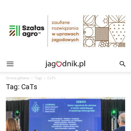
Strona główna
Tagi
CaTs
Tag: CaTs