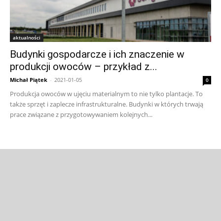
aktualności
Budynki gospodarcze i ich znaczenie w
produkcji owoców – przykład z...
Michał Piątek
-
2021-01-05
0
Produkcja owoców w ujęciu materialnym to nie tylko plantacje. To
także sprzęt i zaplecze infrastrukturalne. Budynki w których trwają
prace związane z przygotowywaniem kolejnych...