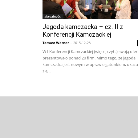
aktualności
Jagoda kamczacka – cz. II z
Konferencji Kamczackiej
Tomasz Werner
-
2015-12-28
W I Konferencji Kamczackiej (więcej czyt..) swoją ofer
prezentowało ponad 20 firm. Mimo tego, że jagoda
kamczacka jest nowym w uprawie gatunkiem, okazu
się,...