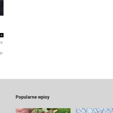
0
tę
je
Popularne wpisy