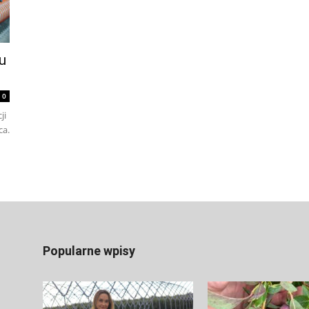
u
0
ji
ca.
Popularne wpisy