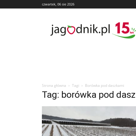
czwartek, 06 sie 2026
Jagodnik
Strona główna
Tagi
Borówka pod daszkami
Tag: borówka pod das