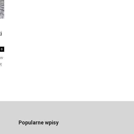
i
0
 w
ę
Popularne wpisy