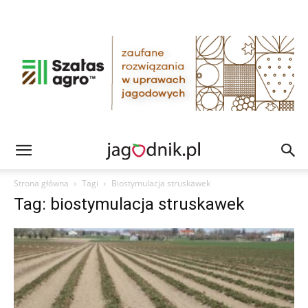
Strona główna
Tagi
Biostymulacja struskawek
Tag: biostymulacja struskawek