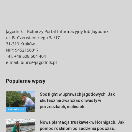
Jagodnik – Rolniczy Portal Informacyjny lub Jagodnik
ul. B. Czerwieńskiego 3a/17
31-319 Kraków
NIP: 9452158017
Tel.
+48 608 504 404
e-mail:
biuro@jagodnik.pl
Popularne wpisy
Spotlight w uprawach jagodowych. Jak
skutecznie zwalczać chwasty w
porzeczkach, malinach...
aktualności
Nowa plantacja truskawek w Hornigach. Jak
pomóc roślinom po sadzeniu podczas...