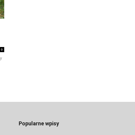
0
my
Popularne wpisy