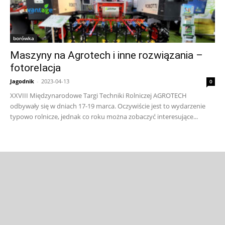
borówka
Maszyny na Agrotech i inne rozwiązania –
fotorelacja
Jagodnik
-
2023-04-13
0
XXVIII Międzynarodowe Targi Techniki Rolniczej AGROTECH
odbywały się w dniach 17-19 marca. Oczywiście jest to wydarzenie
typowo rolnicze, jednak co roku można zobaczyć interesujące...