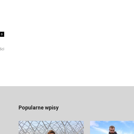
0
ści
Popularne wpisy