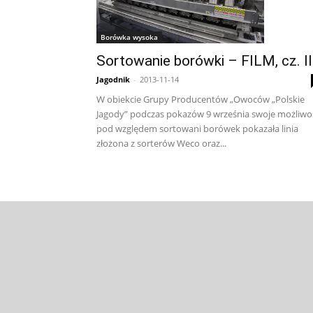
Borówka wysoka
Sortowanie borówki – FILM, cz. II
Jagodnik
-
2013-11-14
W obiekcie Grupy Producentów „Owoców „Polskie
Jagody” podczas pokazów 9 września swoje możliwo
pod względem sortowani borówek pokazała linia
złożona z sorterów Weco oraz...