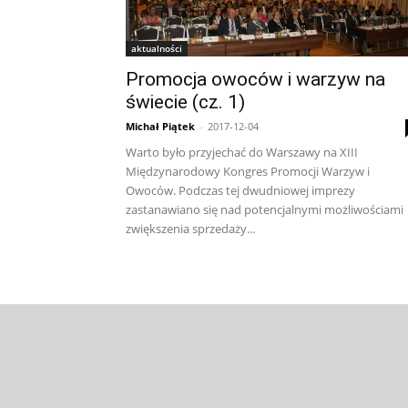
aktualności
Promocja owoców i warzyw na
świecie (cz. 1)
Michał Piątek
-
2017-12-04
Warto było przyjechać do Warszawy na XIII
Międzynarodowy Kongres Promocji Warzyw i
Owoców. Podczas tej dwudniowej imprezy
zastanawiano się nad potencjalnymi możliwościami
zwiększenia sprzedaży...