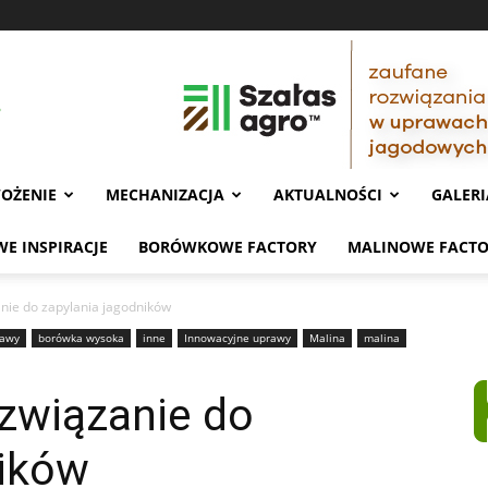
OŻENIE
MECHANIZACJA
AKTUALNOŚCI
GALERI
E INSPIRACJE
BORÓWKOWE FACTORY
MALINOWE FACT
ie do zapylania jagodników
rawy
borówka wysoka
inne
Innowacyjne uprawy
Malina
malina
związanie do
ników