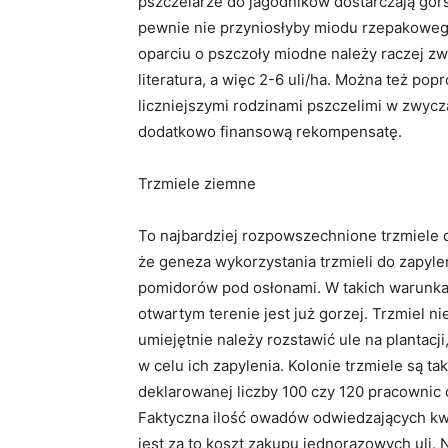
pszczelarze do jagodników dostarczają gorsze
pewnie nie przyniosłyby miodu rzepakowego
oparciu o pszczoły miodne należy raczej zwi
literatura, a więc 2-6 uli/ha. Można też popr
liczniejszymi rodzinami pszczelimi w zwycz
dodatkowo finansową rekompensatę.
Trzmiele ziemne
To najbardziej rozpowszechnione trzmiele d
że geneza wykorzystania trzmieli do zapyle
pomidorów pod osłonami. W takich warunkac
otwartym terenie jest już gorzej. Trzmiel n
umiejętnie należy rozstawić ule na plantacji
w celu ich zapylenia. Kolonie trzmiele są ta
deklarowanej liczby 100 czy 120 pracownic
Faktyczna ilość owadów odwiedzających kwia
jest za to koszt zakupu jednorazowych uli.