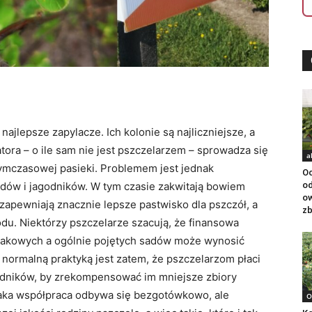
ajlepsze zapylacze. Ich kolonie są najliczniejsze, a
atora – o ile sam nie jest pszczelarzem – sprowadza się
a
ymczasowej pasieki. Problemem jest jednak
Oc
adów i jagodników. W tym czasie zakwitają bowiem
od
ow
 zapewniają znacznie lepsze pastwisko dla pszczół, a
zb
du. Niektórzy pszczelarze szacują, że finansowa
pakowych a ogólnie pojętych sadów może wynosić
 normalną praktyką jest zatem, że pszczelarzom płaci
agodników, by zrekompensować im mniejsze zbiory
taka współpraca odbywa się bezgotówkowo, ale
O