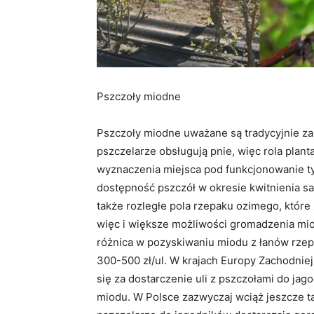
Pszczoły miodne
Pszczoły miodne uważane są tradycyjnie za n
pszczelarze obsługują pnie, więc rola plant
wyznaczenia miejsca pod funkcjonowanie t
dostępność pszczół w okresie kwitnienia s
także rozległe pola rzepaku ozimego, które
więc i większe możliwości gromadzenia mio
różnica w pozyskiwaniu miodu z łanów rze
300-500 zł/ul. W krajach Europy Zachodniej
się za dostarczenie uli z pszczołami do j
miodu. W Polsce zazwyczaj wciąż jeszcze 