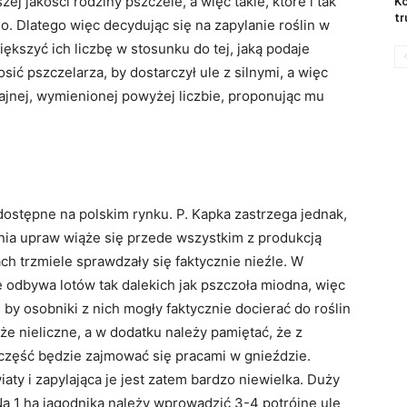
j jakości rodziny pszczele, a więc takie, które i tak
Ko
tr
. Dlatego więc decydując się na zapylanie roślin w
ększyć ich liczbę w stosunku do tej, jaką podaje
osić pszczelarza, by dostarczył ule z silnymi, a więc
ajnej, wymienionej powyżej liczbie, proponując mu
ostępne na polskim rynku. P. Kapka zastrzega jednak,
nia upraw wiąże się przede wszystkim z produkcją
h trzmiele sprawdzały się faktycznie nieźle. W
ie odbywa lotów tak dalekich jak pszczoła miodna, więc
, by osobniki z nich mogły faktycznie docierać do roślin
kże nieliczne, a w dodatku należy pamiętać, że z
 część będzie zajmować się pracami w gnieździe.
ty i zapylająca je jest zatem bardzo niewielka. Duży
 Na 1 ha jagodnika należy wprowadzić 3-4 potrójne ule