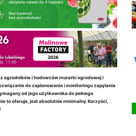
ez ogrodnik
ów i hodowc
ów murarki ogrodowej i
rozwiązanie do zaplanowania i monitoringu zapylania
 wymagany od jego użytkownika do pełnego
ie to oferuje, jest absolutnie minimalny. Korzyści,
!