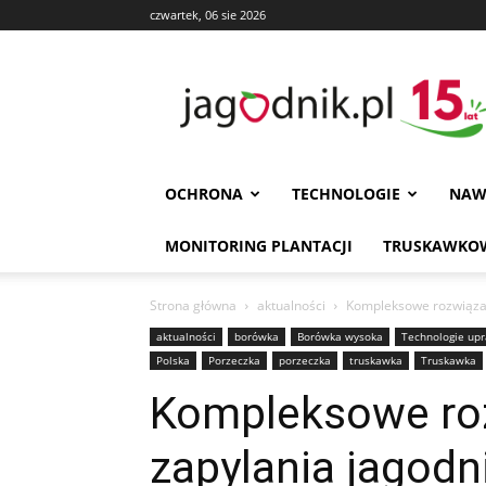
czwartek, 06 sie 2026
Jagodnik
OCHRONA
TECHNOLOGIE
NAW
MONITORING PLANTACJI
TRUSKAWKOW
Strona główna
aktualności
Kompleksowe rozwiązan
aktualności
borówka
Borówka wysoka
Technologie up
Polska
Porzeczka
porzeczka
truskawka
Truskawka
Kompleksowe ro
zapylania jagod