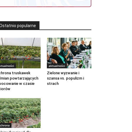
Ostatnio popularne
ktualności
aktualności
hrona truskawek
Zielone wyzwanie i
mian powtarzających
szansa vs. populizm i
ocowanie w czasie
strach
iorów
chrona