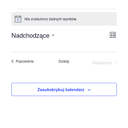
Wydarzenia
Nie znaleziono żadnych wyników.
Powiadomienie
Nadchodzące
Wyda
Nawig
Lista
Wido
Wybierz
Wido
datę.
nawi
Wydarzenia
Poprzednie
Dzisiaj
Następne
Wydarzenia
Zasubskrybuj kalendarz