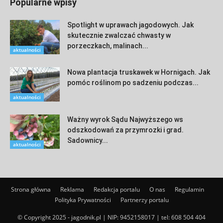
Popularne wpisy
Spotlight w uprawach jagodowych. Jak
skutecznie zwalczać chwasty w
porzeczkach, malinach...
aktualności
Nowa plantacja truskawek w Hornigach. Jak
pomóc roślinom po sadzeniu podczas...
aktualności
Ważny wyrok Sądu Najwyższego ws
odszkodowań za przymrozki i grad.
Sadownicy...
aktualności
Strona główna
Reklama
Redakcja portalu
O nas
Regulamin
Polityka Prywatności
Partnerzy portalu
© Copyright 2025 - jagodnik.pl | NIP: 9452158017 | tel:
608 504 404