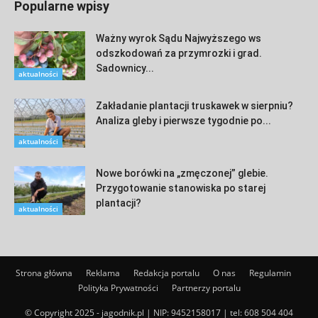
Popularne wpisy
Ważny wyrok Sądu Najwyższego ws
odszkodowań za przymrozki i grad.
Sadownicy...
aktualności
Zakładanie plantacji truskawek w sierpniu?
Analiza gleby i pierwsze tygodnie po...
aktualności
Nowe borówki na „zmęczonej” glebie.
Przygotowanie stanowiska po starej
plantacji?
aktualności
Strona główna
Reklama
Redakcja portalu
O nas
Regulamin
Polityka Prywatności
Partnerzy portalu
© Copyright 2025 - jagodnik.pl | NIP: 9452158017 | tel:
608 504 404