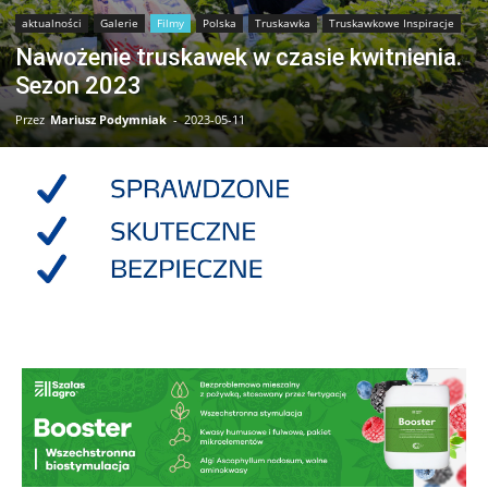
aktualności
Galerie
Filmy
Polska
Truskawka
Truskawkowe Inspiracje
Nawożenie truskawek w czasie kwitnienia.
Sezon 2023
Przez
Mariusz Podymniak
-
2023-05-11